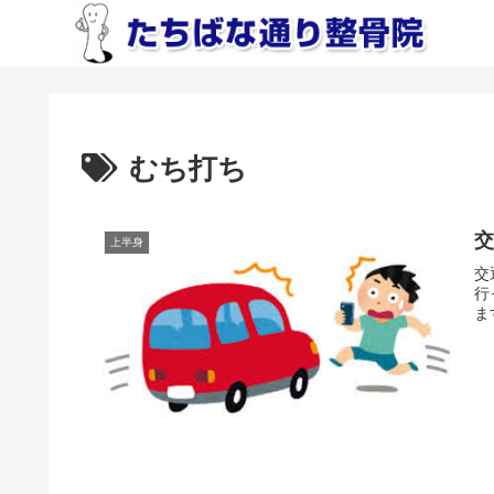
むち打ち
上半身
交
行
ま