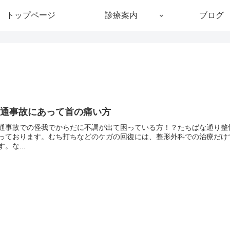
トップページ
診療案内
ブログ
交通事故にあって首の痛い方
通事故での怪我でからだに不調が出て困っている方！？たちばな通り整
っております。むち打ちなどのケガの回復には、整形外科での治療だけ
す。な...