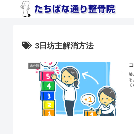
3日坊主解消方法
未分類
膝
る
て